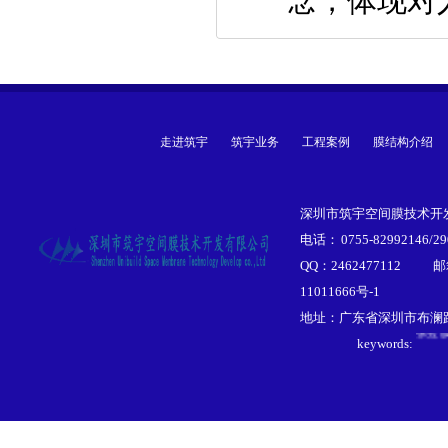
念，体现对
走进筑宇
筑宇业务
工程案例
膜结构介绍
深圳市筑宇空间膜技术开发
电话： 0755-82992146/29
QQ：2462477112
邮
11011666号-1
膜结
地址：广东省深圳市布澜路李
张拉
keywords:
膜结
景观
遮阳