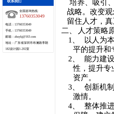
培养、吸引
联系我们
战略。改变观
全国咨询热线:
13760353049
留住人才，真
电话：13760353049
二、
人才策略
手机：13760353049
邮箱：
zhuykj@163.com
1、
以人为
地址：广东省深圳市布澜路李朗
平的提升和
182设计园1-202室
2、
能力建
性，提升专
资产。
3、
创新机
激情。
4、
整体推