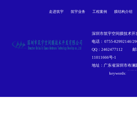
走进筑宇
筑宇业务
工程案例
膜结构介绍
深圳市筑宇空间膜技术开发
电话： 0755-82992146/29
QQ：2462477112
邮
11011666号-1
膜结
地址：广东省深圳市布澜路李
张拉
keywords:
膜结
景观
遮阳