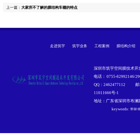
上一篇：
大家所不了解的膜结构车棚的特点
走进筑宇
筑宇业务
工程案例
膜结构介绍
深圳市筑宇空间膜技术开发
电话： 0755-82992146/29
膜结
QQ：2462477112
邮
张拉
11011666号-1
膜结
地址：广东省深圳市布澜路李
景观
keywords:
遮阳