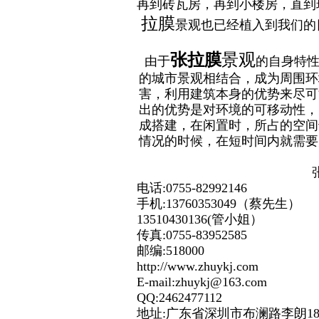
再到砖瓦房，再到小楼房，直到
拉膜
景观也已经植入到我们的
张拉膜
景观
由于
的自身特
的城市景观相结合，成为周围环
害，利用建筑本身的优势来尽可
出的优势是对环境的可移动性，
成搭建，在闲置时，所占的空间
情况的时候，在短时间内就需要
电话:0755-82992146
手机:13760353049（蔡先生）
13510430136(管小姐）
传真:0755-83952585
邮编:518000
http://www.zhuykj.com
E-mail:zhuykj@163.com
QQ:2462477112
地址:广东省深圳市布澜路李朗182